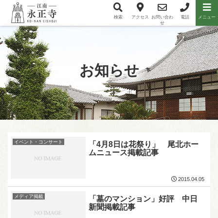
検索
アクセス
お問い合わ
電話
メニュー
メニュー項目
せ
お知らせ
イベント・コンサート
「4月8日は花祭り」 尾北ホー
ムニュース掲載記事
2015.04.05
メディア掲載
「墓のマンション」好評 中日
新聞掲載記事