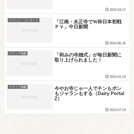
2015.03.17
イベント・コンサート
「江南・永正寺でＷ杯日本初戦
ＰＶ」中日新聞
2014.06.16
メディア掲載
「和みの寺婚式」が毎日新聞に
取り上げられました！
2014.01.14
メディア掲載
今やお寺じゃ一人でチンもポン
もジャランもする（Dairy Portal
Z）
2013.07.23