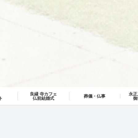
ト
良縁 寺カフェ
永正
葬儀・仏事
ト
仏前結婚式
御
お知らせ