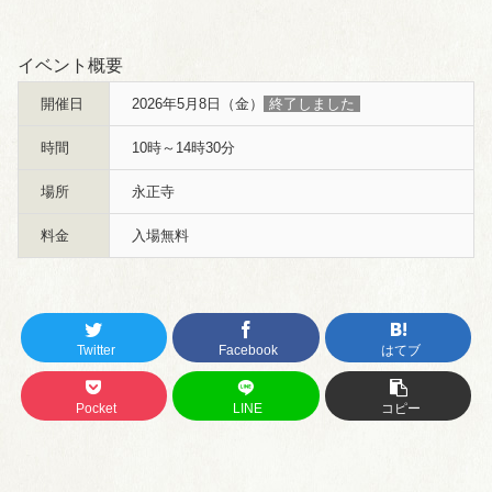
イベント概要
開催日
2026年5月8日（金）
終了しました
時間
10時～14時30分
場所
永正寺
料金
入場無料
Twitter
Facebook
はてブ
Pocket
LINE
コピー