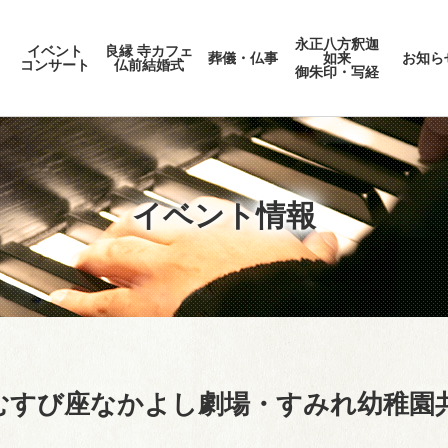
永正八方釈迦
イベント
良縁 寺カフェ
葬儀・仏事
如来
お知ら
コンサート
仏前結婚式
御朱印・写経
イベント情報
団むすび座なかよし劇場・すみれ幼稚園