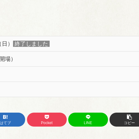
日（日）
終了しました
0開場）
はてブ
Pocket
LINE
コピー