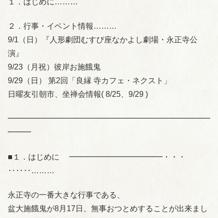
１．はじめに………
２．行事・イベント情報………
9/1（日）『人形劇団むすび座なかよし劇場・永正寺公
演』
9/23（月祝）彼岸お施餓鬼
9/29（日） 第2回「良縁 寺カフェ・ネクスト」
日曜友引朝市、坐禅会情報( 8/25、9/29 )
━━━━━━━━━━━━━━━━━━━━━━━━━━
━━━
■１．はじめに ━━━━━━━━━━━━・・・
‥‥‥………
永正寺の一番大きな行事である、
盆大施餓鬼が8月17日、無事おつとめすることが出来まし