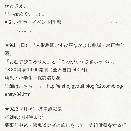
かとさえ、
思い始めています。
■２．行 事・イベント情 報 ━━━━━━━━━・・・
‥‥‥………
★9/1（日） 『人形劇団むすび座なかよし劇場・永正寺公
演』
「おむすびころりん」と「こわがりうさぎホッペル」
13:30開場 14:00開演（全席自由 500円）
幼児・小学生・保護者対象
詳細はこちら → http://eishojigyouji.blog.fc2.com/blog-
entry-34.html
★9/23（月祝） 彼岸施餓鬼
昼2時より4時まで
要事前申込・餓鬼道の者に施しをして、先祖供養をする行