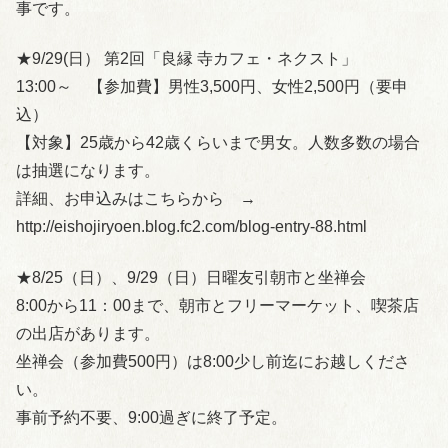
事です。
★9/29(日） 第2回「良縁 寺カフェ・ネクスト」
13:00～ 【参加費】男性3,500円、女性2,500円（要申
込）
【対象】25歳から42歳くらいまで男女。人数多数の場合
は抽選になります。
詳細、お申込みはこちらから →
http://eishojiryoen.blog.fc2.com/blog-entry-88.html
★8/25（日）、9/29（日）日曜友引朝市と坐禅会
8:00から11：00まで、朝市とフリーマーケット、喫茶店
の出店があります。
坐禅会（参加費500円）は8:00少し前迄にお越しくださ
い。
事前予約不要、9:00過ぎに終了予定。