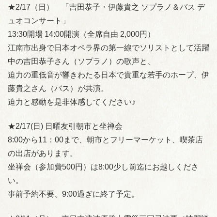
★2/17（日） 「吉田恭子・伊藤貴之 ソプラノ＆バス デ
ュオコンサート」
13:30開場 14:00開演（全席自由 2,000円）
江南市出身で日本オペラ界の第一線でソリストとして活躍
中の吉田恭子さん（ソプラノ）の歌声と、
迫力の重低音が響きわたる日本で貴重な若手のホープ、伊
藤貴之さん（バス）が共演。
迫力と感動を是非体感してください♪
★2/17(日) 日曜友引朝市と坐禅会
8:00から11：00まで、朝市とフリーマーケット、喫茶店
の出店があります。
坐禅会（参加費500円）は8:00少し前迄にお越しくださ
い。
事前予約不要、9:00過ぎに終了予定。