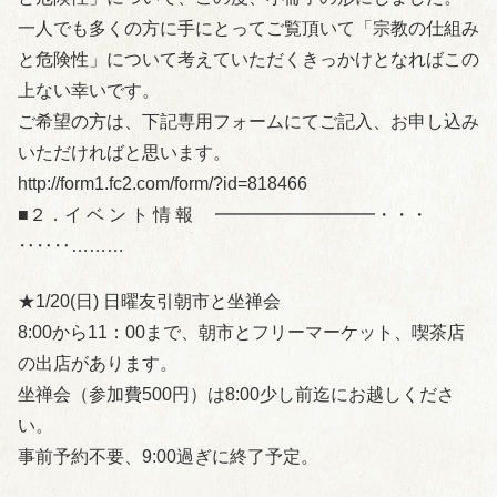
一人でも多くの方に手にとってご覧頂いて「宗教の仕組み
と危険性」について考えていただくきっかけとなればこの
上ない幸いです。
ご希望の方は、下記専用フォームにてご記入、お申し込み
いただければと思います。
http://form1.fc2.com/form/?id=818466
■２．イ ベ ン ト 情 報 ━━━━━━━━━・・・
‥‥‥………
★1/20(日) 日曜友引朝市と坐禅会
8:00から11：00まで、朝市とフリーマーケット、喫茶店
の出店があります。
坐禅会（参加費500円）は8:00少し前迄にお越しくださ
い。
事前予約不要、9:00過ぎに終了予定。