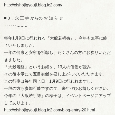
http://eishojigyouji.blog.fc2.com/
■３．永 正 寺 からの お 知 ら せ ━━━━・・・
‥‥‥………
毎年1月9日に行われる『大般若祈祷』。今年も無事に終
了いたしました。
一年の健康と安寧を祈願し、たくさんの方にお参りいただ
きました。
「大般若経」というお経を、13人の僧侶が読み、
その後本堂にて五目御飯を召し上がっていただきます。
この行事は毎年同じ日、1月9日に行われますし、
一般の方も参加可能ですので、来年ぜひお越しください。
今年の『大般若祈祷』の様子は、イベントページにアップ
してあります。
http://eishojigyouji.blog.fc2.com/blog-entry-20.html