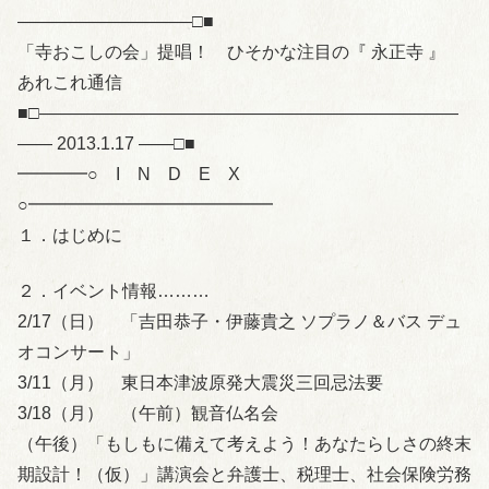
――――――――――□■
「寺おこしの会」提唱！ ひそかな注目の『 永正寺 』
あれこれ通信
■□――――――――――――――――――――――――
―― 2013.1.17 ――□■
━━━━○ I N D E X
○━━━━━━━━━━━━━━
１．はじめに
２．イベント情報………
2/17（日） 「吉田恭子・伊藤貴之 ソプラノ＆バス デュ
オコンサート」
3/11（月） 東日本津波原発大震災三回忌法要
3/18（月） （午前）観音仏名会
（午後）「もしもに備えて考えよう！あなたらしさの終末
期設計！（仮）」講演会と弁護士、税理士、社会保険労務