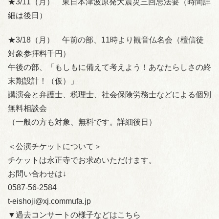
★3/11（月） 東日本津波原発大震災三回忌法要（時間詳
細は後日）
★3/18（月） 午前の部、11時より観音仏名会（檀信徒
対象参拝料千円）
午後の部、「もしもに備えて考えよう！あなたらしさの終
末期設計！（仮）」
講演会と弁護士、税理士、社会保険労務士などによる個別
無料相談会
（一般の方も対象、無料です。詳細後日）
＜公演チケットについて＞
チケットは永正寺でお求めいただけます。
お問い合わせは↓
0587-56-2584
t-eishoji@xj.commufa.jp
▼過去コンサートの様子などはこちら