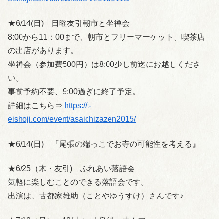
★6/14(日) 日曜友引朝市と坐禅会
8:00から11：00まで、朝市とフリーマーケット、喫茶店
の出店があります。
坐禅会（参加費500円）は8:00少し前迄にお越しくださ
い。
事前予約不要、9:00過ぎに終了予定。
詳細はこちら⇒
https://t-
eishoji.com/event/asaichizazen2015/
★6/14(日) 『尾張の端っこでお寺の可能性を考える』
★6/25（木・友引) ふれあい落語会
気軽に楽しむことのできる落語会です。
出演は、古都家雄助（ことやゆうすけ）さんです♪