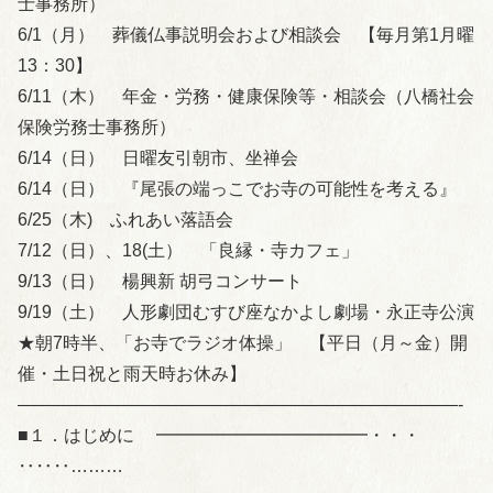
士事務所）
6/1（月） 葬儀仏事説明会および相談会 【毎月第1月曜
13：30】
6/11（木） 年金・労務・健康保険等・相談会（八橋社会
保険労務士事務所）
6/14（日） 日曜友引朝市、坐禅会
6/14（日） 『尾張の端っこでお寺の可能性を考える』
6/25（木) ふれあい落語会
7/12（日）、18(土） 「良縁・寺カフェ」
9/13（日） 楊興新 胡弓コンサート
9/19（土） 人形劇団むすび座なかよし劇場・永正寺公演
★朝7時半、「お寺でラジオ体操」 【平日（月～金）開
催・土日祝と雨天時お休み】
—————————————————————————-
■１．はじめに ━━━━━━━━━━━━・・・
‥‥‥………