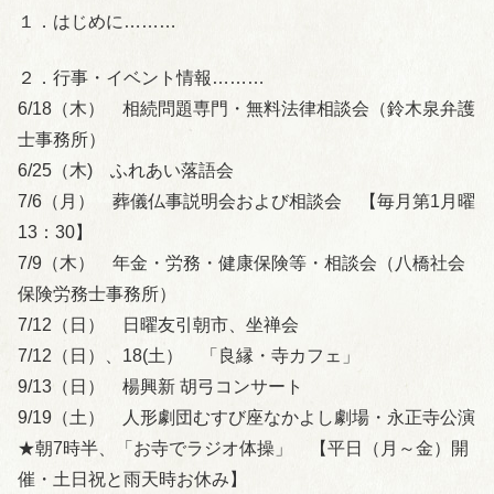
１．はじめに………
２．行事・イベント情報………
6/18（木） 相続問題専門・無料法律相談会（鈴木泉弁護
士事務所）
6/25（木) ふれあい落語会
7/6（月） 葬儀仏事説明会および相談会 【毎月第1月曜
13：30】
7/9（木） 年金・労務・健康保険等・相談会（八橋社会
保険労務士事務所）
7/12（日） 日曜友引朝市、坐禅会
7/12（日）、18(土） 「良縁・寺カフェ」
9/13（日） 楊興新 胡弓コンサート
9/19（土） 人形劇団むすび座なかよし劇場・永正寺公演
★朝7時半、「お寺でラジオ体操」 【平日（月～金）開
催・土日祝と雨天時お休み】