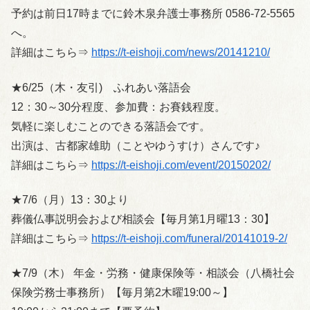
予約は前日17時までに鈴木泉弁護士事務所 0586-72-5565
へ。
詳細はこちら⇒
https://t-eishoji.com/news/20141210/
★6/25（木・友引) ふれあい落語会
12：30～30分程度、参加費：お賽銭程度。
気軽に楽しむことのできる落語会です。
出演は、古都家雄助（ことやゆうすけ）さんです♪
詳細はこちら⇒
https://t-eishoji.com/event/20150202/
★7/6（月）13：30より
葬儀仏事説明会および相談会【毎月第1月曜13：30】
詳細はこちら⇒
https://t-eishoji.com/funeral/20141019-2/
★7/9（木） 年金・労務・健康保険等・相談会（八橋社会
保険労務士事務所）【毎月第2木曜19:00～】