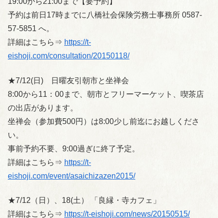
19:00から21:00まで【要予約】
予約は前日17時までに八橋社会保険労務士事務所 0587-
57-5851 へ。
詳細はこちら⇒
https://t-
eishoji.com/consultation/20150118/
★7/12(日) 日曜友引朝市と坐禅会
8:00から11：00まで、朝市とフリーマーケット、喫茶店
の出店があります。
坐禅会（参加費500円）は8:00少し前迄にお越しくださ
い。
事前予約不要、9:00過ぎに終了予定。
詳細はこちら⇒
https://t-
eishoji.com/event/asaichizazen2015/
★7/12（日）、18(土） 「良縁・寺カフェ」
詳細はこちら⇒
https://t-eishoji.com/news/20150515/