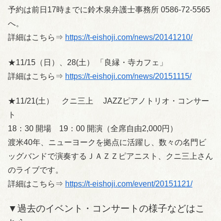
予約は前日17時までに鈴木泉弁護士事務所 0586-72-5565
へ。
詳細はこちら⇒
https://t-eishoji.com/news/20141210/
★11/15（日）、28(土） 「良縁・寺カフェ」
詳細はこちら⇒
https://t-eishoji.com/news/20151115/
★11/21(土） クニ三上 JAZZピアノトリオ・コンサー
ト
18：30 開場 19：00 開演（全席自由2,000円）
渡米40年、ニューヨークを拠点に活躍し、数々の名門ビ
ッグバンドで演奏するＪＡＺＺピアニスト、クニ三上さん
のライブです。
詳細はこちら⇒
https://t-eishoji.com/event/20151121/
▼過去のイベント・コンサートの様子などはこ