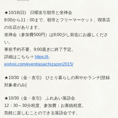
★10/18(日) 日曜友引朝市と坐禅会
8:00から11：00まで、朝市とフリーマーケット、喫茶店
の出店があります。
坐禅会（参加費500円）は8:00少し前迄にお越しくださ
い。
事前予約不要、9:00過ぎに終了予定。
詳細はこちら⇒
https://t-
eishoji.com/event/asaichizazen2015/
★10/30（金・友引) ひとり暮らしの和やかランチ[登録
対象者のみ]
★10/30（金・友引) ふれあい落語会
12：30～30分程度、参加費：お賽銭程度。
気軽に楽しむことのできる落語会です。