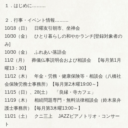
１．はじめに………
２．行事・イベント情報………
10/18（日） 日曜友引朝市、坐禅会
10/30（金） ひとり暮らしの和やかランチ[登録対象者の
み]
10/30（金） ふれあい落語会
11/2（月） 葬儀仏事説明会および相談会 【毎月第1月
曜13：30】
11/12（木） 年金・労務・健康保険等・相談会（八橋社
会保険労務士事務所）【毎月第2木曜19:00～】
11/15（日）、28(土） 「良縁・寺カフェ」
11/19（木） 相続問題専門・無料法律相談会（鈴木泉弁
護士事務所）【毎月第3木曜13:00～】
11/21（土） クニ三上 JAZZピアノトリオ・コンサー
ト