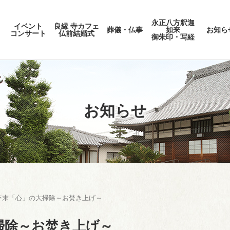
永正八方釈迦
イベント
良縁 寺カフェ
葬儀・仏事
如来
お知ら
コンサート
仏前結婚式
御朱印・写経
お知らせ
) 年末「心」の大掃除～お焚き上げ～
大掃除～お焚き上げ～