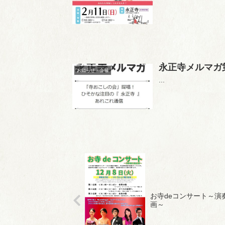
永正寺メルマガ第10
お知らせ・会報
...
お寺deコンサート～演
画～