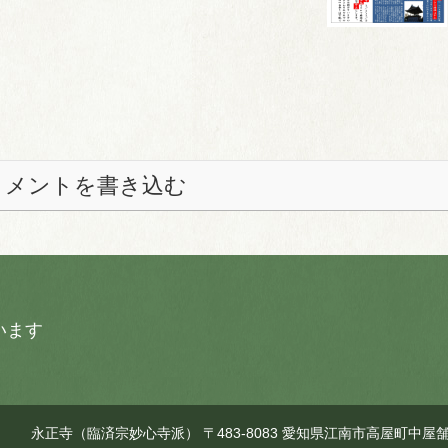
コメントを書き込む
います
永正寺（臨済宗妙心寺派） 〒483-8083 愛知県江南市高屋町中屋舗46 【TE