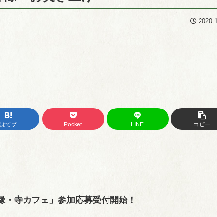
2020.
はてブ
Pocket
LINE
コピー
「良縁・寺カフェ」参加応募受付開始！