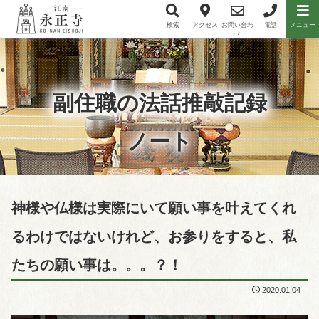
検索
アクセス
お問い合わ
電話
メニュー
メニュー項目
せ
副住職の法話推敲記録
ノート
神様や仏様は実際にいて願い事を叶えてくれ
るわけではないけれど、お参りをすると、私
たちの願い事は。。。？！
2020.01.04