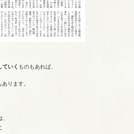
していく
ものもあれば、
もあります。
は、
に