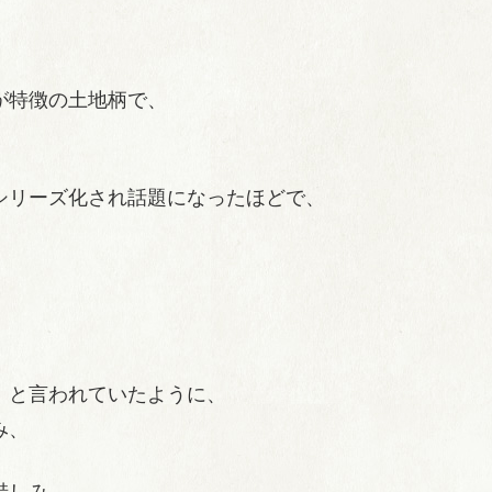
が特徴の土地柄で、
、
シリーズ化され話題になったほどで、
」
と言われていたように、
み、
惜しみ、