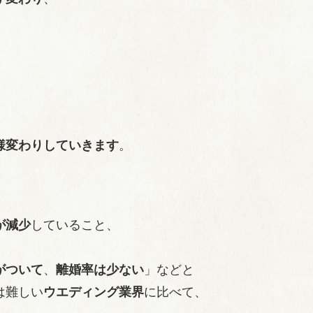
様変わりしていきます
。
が減少
していること、
がついて
、
離婚率は少ない
」などと
は難しい
ウエディング業界
に比べて、