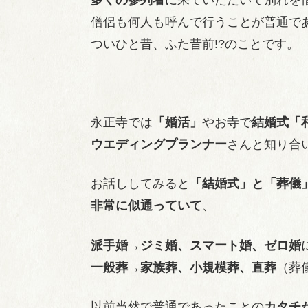
僧侶も何人も呼んで行うことが普通で
ついひと昔、ふた昔前!?のことです。
永正寺では
「婚活」
やお寺で
結婚式「
ウエディングプランナー
さんと知り合
お話ししてみると
「結婚式」と「葬儀
非常に似通っていて
、
派手婚→ジミ婚、スマート婚、ゼロ婚
一般葬→家族葬、小規模葬、直葬
（葬
以前当然で普通であったことの
カタチ