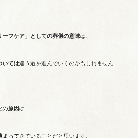
リーフケア」としての葬儀の意味
は、
ついては
違う道を進んでいくのかもしれません。
化の
原因
は、
薄まって
きていることだと思います。