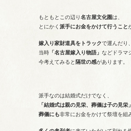
もともとこの辺り
名古屋文化圏
は、
とにかく
派手にお金をかけて行うこと
嫁入り家財道具をトラック
で運んだり
当時
「名古屋嫁入り物語」
などドラマ
今考えてみると
隔世の感
があります。
派手なのは結婚式だけでなく、
「結婚式は親の見栄、葬儀は子の見栄
葬儀にも
非常にお金をかけて祭壇を組
多くの参列者
に来ていただいて別れを