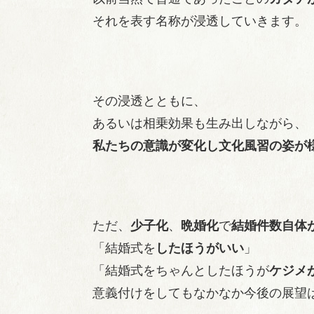
それを表す名称が浸透していきます。
その浸透とともに、
あるいは相乗効果も生み出しながら、
私たちの意識が変化し文化風習の姿が
ただ、
少子化
、
晩婚化
で
結婚件数自体
「結婚式を
したほうがいい
」
「結婚式をちゃんとしたほうが
ケジメ
意義付けをしてもなかなか今後の展望