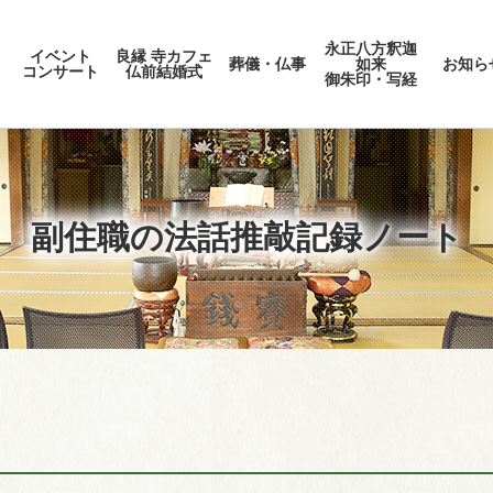
永正八方釈迦
イベント
良縁 寺カフェ
葬儀・仏事
如来
お知ら
コンサート
仏前結婚式
御朱印・写経
副住職の法話推敲記録ノート