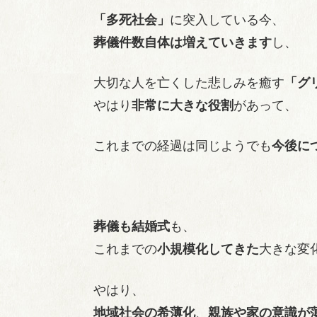
「多死社会」
に突入している今、
葬儀件数自体は増えていきます
し、
大切な人を亡くした悲しみを癒す
「グ
やはり
非常に大きな役割
があって、
これまでの経過は同じようでも
今後に
葬儀も結婚式
も、
これまでの
小規模化してきた
大きな変
やはり、
地域社会の希薄化
、
親族や家の意識が