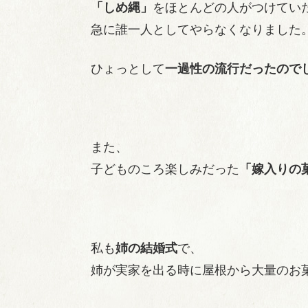
「しめ縄」
をほとんどの人がつけてい
急に誰一人としてやらなくなりました
ひょっとして
一過性の流行だったので
また、
子どものころ楽しみだった
「嫁入りの
私も
姉の結婚式
で、
姉が実家を出る時に屋根から大量のお