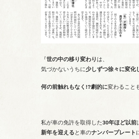
『
世の中の移り変わり
は、
気づかないうちに
少しずつ徐々に変化
何の前触れも
なく!?劇的に
変わること
私が車の免許を取得した
30年ほど以前
新年を迎える
と車の
ナンバープレート