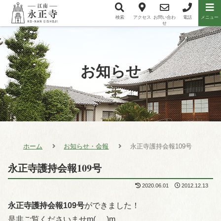
検索
アクセス
お問い合わ
電話
メニュー
メニュー項目
せ
お知らせ
ホーム
お知らせ・会報
永正寺護持会報109号
永正寺護持会報109号
2020.06.01
2012.12.13
永正寺護持会報109号
ができました！
是非ご覧くださいませm(_ _)m