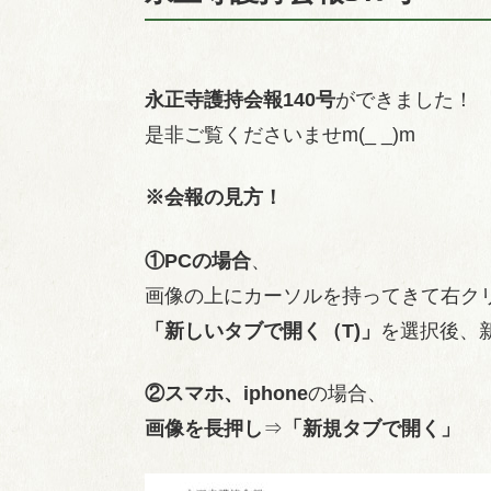
永正寺護持会報140号
ができました！
是非ご覧くださいませm(_ _)m
※会報の見方！
①PCの場合
、
画像の上にカーソルを持ってきて右ク
「新しいタブで開く（T)」
を選択後、
②スマホ、iphone
の場合、
画像を長押し
⇒
「新規タブで開く」