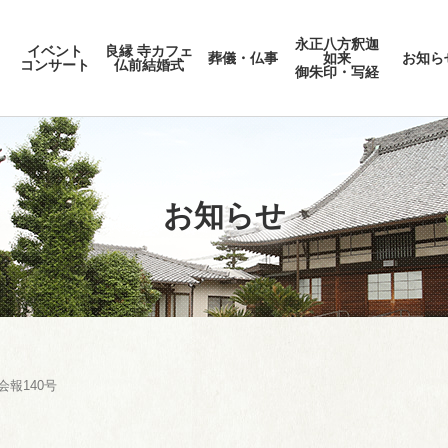
永正八方釈迦
イベント
良縁 寺カフェ
葬儀・仏事
如来
お知ら
コンサート
仏前結婚式
御朱印・写経
お知らせ
報140号