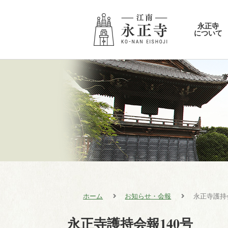
永正寺
について
ホーム
お知らせ・会報
永正寺護持会
永正寺護持会報140号