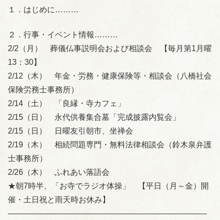
１．はじめに………
２．行事・イベント情報………
2/2（月） 葬儀仏事説明会および相談会 【毎月第1月曜
13：30】
2/12（木） 年金・労務・健康保険等・相談会（八橋社会
保険労務士事務所）
2/14（土） 「良縁・寺カフェ」
2/15（日） 永代供養集合墓「完成披露内覧会」
2/15（日） 日曜友引朝市、坐禅会
2/19（木） 相続問題専門・無料法律相談会（鈴木泉弁護
士事務所）
2/26（木） ふれあい落語会
★朝7時半、「お寺でラジオ体操」 【平日（月～金）開
催・土日祝と雨天時お休み】
—————————————————————————-