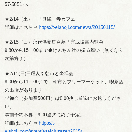
57-5851 へ。
★2/14（土） 「良縁・寺カフェ」
詳細はこちら⇒
https://t-eishoji.com/news/20150115/
★2/15（日）永代供養集合墓「完成披露内覧会」
9:30から15：00まで◆けんちん汁の振る舞い（無くなり
次第終了）
★2/15(日)日曜友引朝市と坐禅会
8:00から11：00まで、朝市とフリーマーケット、喫茶店
の出店があります。
坐禅会（参加費500円）は8:00少し前迄にお越しくださ
い。
事前予約不要、9:00過ぎに終了予定。
詳細はこちら⇒
https://t-
eishoji.com/event/asaichizazen2015/