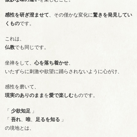
感性を研ぎ澄ませて
、その僅かな変化に
驚きを発見してい
くもの
です。
これは、
仏教
でも同じです。
坐禅をして、
心を落ち着かせ
、
いたずらに刺激や欲望に踊らされないように心がけ、
感性を磨いて、
現実のありのまま
を
愛で楽しむ
ものです。
「
少欲知足
」
「
吾れ
、
唯
、
足るを知る
」
の境地とは、