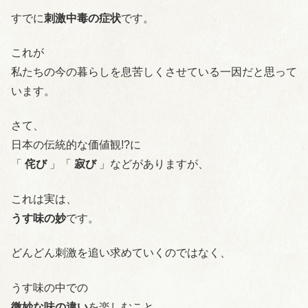
すでに
刺激中毒の症状
です。
これが
私たちの今の暮らしを息苦しくさせている一因だと思って
います。
さて、
日本の伝統的な価値観!?に
「
侘び
」「
寂び
」などがありますが、
これは実は、
うす味の妙
です。
どんどん刺激を追い求めていくのではなく、
うす味の中での
微妙な味の違い
を楽しむこと。