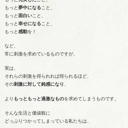
もっと
夢中になる
こと、
もっと
面白い
こと、
もっと
幸せになる
こと、
もっと
感動
を！
など、
常に刺激を求めているものですが、
実は、
それらの刺激を得られれば得られるほど、
その
刺激に対して鈍感になり
、
より
もっともっと過激なもの
を求めてしまうものです。
そんな生活と価値観に
どっぷりつかってしまっている私たちは、