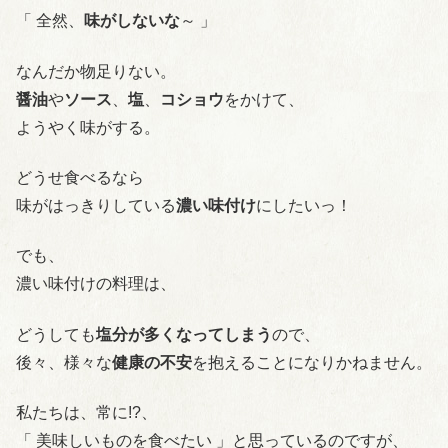
「 全然、
味がしないな
～ 」
なんだか物足りない。
醤油
や
ソース
、
塩
、
コショウ
をかけて、
ようやく味がする。
どうせ食べるなら
味がはっきりしている
濃い味付け
にしたいっ！
でも、
濃い味付けの料理は、
どうしても
塩分が多くなってしまう
ので、
後々、様々な
健康の不安
を抱えることになりかねません。
私たちは、常に!?、
「 美味しいものを食べたい 」と思っているのですが、