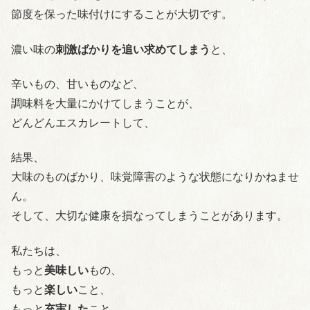
節度を保った味付けにすることが大切です。
濃い味の
刺激ばかりを追い求めてしまう
と、
辛いもの、甘いものなど、
調味料を大量にかけてしまうことが、
どんどんエスカレートして、
結果、
大味のものばかり、味覚障害のような状態になりかねませ
ん。
そして、大切な健康を損なってしまうことがあります。
私たちは、
もっと
美味しい
もの、
もっと
楽しい
こと、
もっと
充実した
こと、