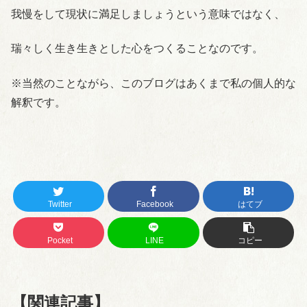
我慢をして現状に満足しましょうという意味ではなく、
瑞々しく生き生きとした心をつくることなのです。
※当然のことながら、このブログはあくまで私の個人的な
解釈です。
Twitter
Facebook
はてブ
Pocket
LINE
コピー
【関連記事】