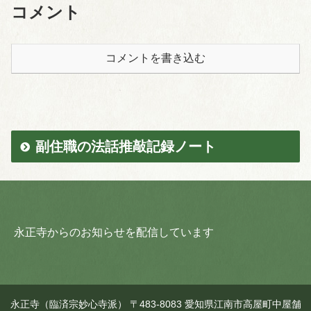
コメント
コメントを書き込む
副住職の法話推敲記録ノート
永正寺からのお知らせを配信しています
永正寺（臨済宗妙心寺派） 〒483-8083 愛知県江南市高屋町中屋舗