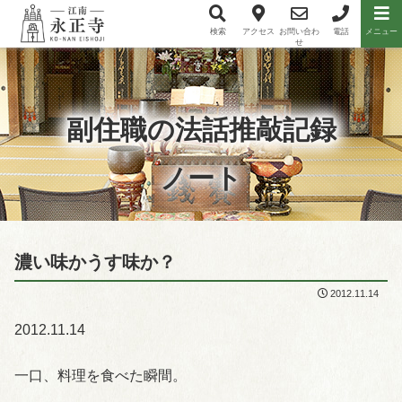
検索
アクセス
お問い合わ
電話
メニュー
メニュー項目
せ
副住職の法話推敲記録
ノート
濃い味かうす味か？
2012.11.14
2012.11.14
一口、料理を食べた瞬間。