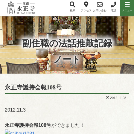
検索
アクセス
お問い合わ
電話
メニュー
メニュー項目
せ
副住職の法話推敲記録
ノート
永正寺護持会報108号
2012.11.03
2012.11.3
永正寺護持会報108号
ができました！