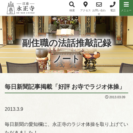
検索
アクセス
お問い合わ
電話
メニュー
メニュー項目
せ
副住職の法話推敲記録
ノート
毎日新聞記事掲載「好評 お寺でラジオ体操」
2013.03.09
2013.3.9
毎日新聞の愛知欄に、永正寺のラジオ体操を取り上げてい
ただきました！